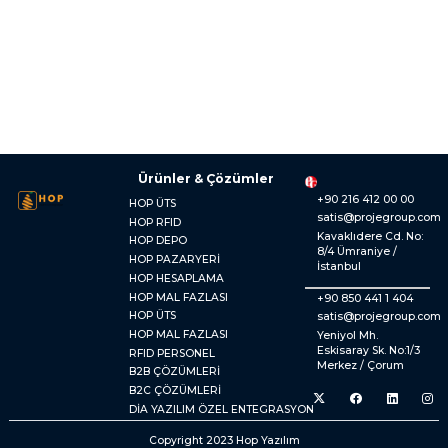
Ürünler & Çözümler
+90 216 412 00 00
HOP ÜTS
satis@projegroup.com
HOP RFID
Kavaklıdere Cd. No:
HOP DEPO
8/4 Ümraniye /
HOP PAZARYERİ
İstanbul
HOP HESAPLAMA
HOP MAL FAZLASI
+90 850 441 1 404
HOP ÜTS
satis@projegroup.com
HOP MAL FAZLASI
Yeniyol Mh.
Eskisaray Sk. No:1/3
RFID PERSONEL
Merkez / Çorum
B2B ÇÖZÜMLERİ
B2C ÇÖZÜMLERİ
DİA YAZILIM ÖZEL ENTEGRASYON
Copyright 2023 Hop Yazılım