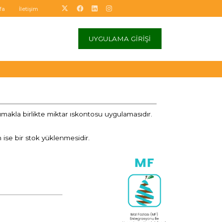
fa
İletişim
UYGULAMA GİRİŞİ
aşımakla birlikte miktar ıskontosu uygulamasıdır.
 ise bir stok yüklenmesidir.