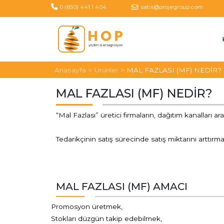
satis@projegroup.com
0 (850) 441 1 404
Anasayfa >
Ürünler >
MAL FAZLASI (MF) NEDİR?
MAL FAZLASI (MF) NEDİR?
“Mal Fazlası” üretici firmaların, dağıtım kanalları 
Tedarikçinin satış sürecinde satış miktarını arttır
MAL FAZLASI (MF) AMACI
Promosyon üretmek,
Stokları düzgün takip edebilmek,