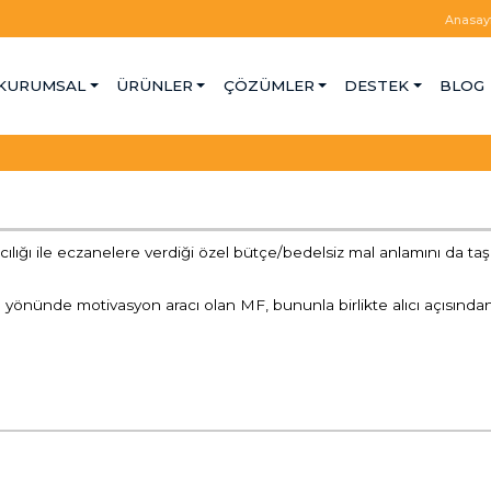
Anasay
KURUMSAL
ÜRÜNLER
ÇÖZÜMLER
DESTEK
BLOG
aracılığı ile eczanelere verdiği özel bütçe/bedelsiz mal anlamını da t
ma yönünde motivasyon aracı olan MF, bununla birlikte alıcı açısından