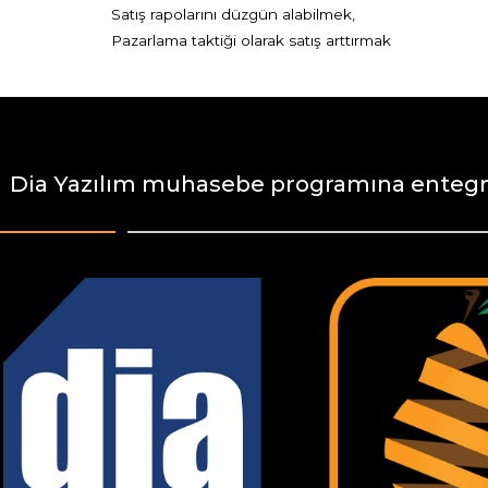
Satış rapolarını düzgün alabilmek,
Pazarlama taktiği olarak satış arttırmak
Dia Yazılım muhasebe programına entegre 