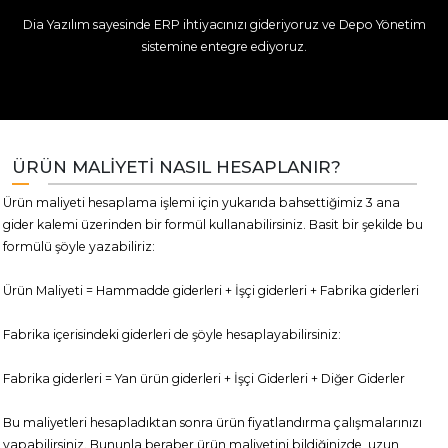
Dia Yazılım sayesinde ERP ihtiyacınızı gideriyoruz ve Depo Yönetim
sistemine entegre ediyoruz.
ÜRÜN MALİYETİ NASIL HESAPLANIR?
Ürün maliyeti hesaplama işlemi için yukarıda bahsettiğimiz 3 ana
gider kalemi üzerinden bir formül kullanabilirsiniz. Basit bir şekilde bu
formülü şöyle yazabiliriz:
Ürün Maliyeti = Hammadde giderleri + İşçi giderleri + Fabrika giderleri
Fabrika içerisindeki giderleri de şöyle hesaplayabilirsiniz:
Fabrika giderleri = Yan ürün giderleri + İşçi Giderleri + Diğer Giderler
Bu maliyetleri hesapladıktan sonra ürün fiyatlandırma çalışmalarınızı
yapabilirsiniz. Bununla beraber ürün maliyetini bildiğinizde, uzun