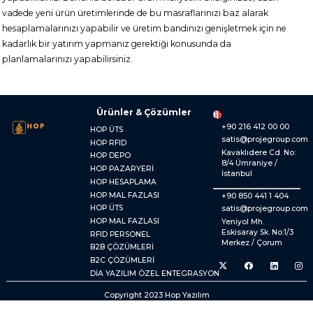
vadede yeni ürün üretimlerinde de bu masraflarınızı baz alarak
hesaplamalarınızı yapabilir ve üretim bandınızı genişletmek için ne
kadarlık bir yatırım yapmanız gerektiği konusunda da
planlamalarınızı yapabilirsiniz.
Ürünler & Çözümler
+90 216 412 00 00
HOP ÜTS
satis@projegroup.com
HOP RFID
Kavaklıdere Cd. No:
HOP DEPO
8/4 Ümraniye /
HOP PAZARYERİ
İstanbul
HOP HESAPLAMA
HOP MAL FAZLASI
+90 850 441 1 404
HOP ÜTS
satis@projegroup.com
HOP MAL FAZLASI
Yeniyol Mh.
Eskisaray Sk. No:1/3
RFID PERSONEL
Merkez / Çorum
B2B ÇÖZÜMLERİ
B2C ÇÖZÜMLERİ
DİA YAZILIM ÖZEL ENTEGRASYON
Copyright 2023 Hop Yazılım